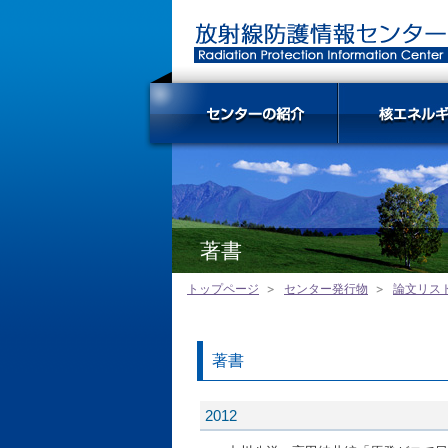
著書
トップページ
センター発行物
論文リス
著書
2012