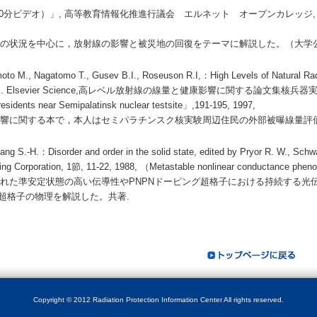
分ビデオ）」, 高等教育情報化推進行議会 エルネット オープンカレッジ, 20
の状況を中心に，放射線の影響と被災地の回復をテーマに解説した。（大学
oto M., Nagatomo T., Gusev B.I., Roseuson R.I,：High Levels of Natural Rad
lth Effects. Elsevier Science,高レベル放射線の線量と健康影響に関する論文集核
nts near Semipalatinsk nuclear testsite」,191-195, 1997,
響に関する本で，本人はセミパラチンスク核実験周辺住民の外部被曝線量評
ang S.-H.：Disorder and order in the solid state, edited by Pryor R. W., Schw
hing Corporation, 1節, 11-22, 1988, （Metastable nonlinear conductance ph
れた準安定状態の高い伝導性やPNPNドーピング超格子における持続する光
超格子の物理を解説した。共著.
Copyright © 2012 Radiation Protection Information Center All rights reserved.