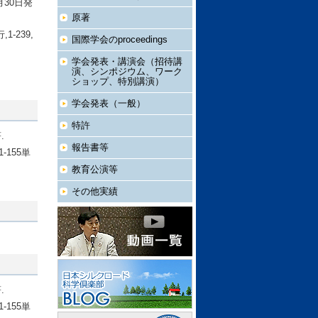
30日発
原著
-239,
国際学会のproceedings
学会発表・講演会（招待講
演、シンポジウム、ワーク
ショップ、特別講演）
学会発表（一般）
特許
.
報告書等
155単
教育公演等
その他実績
.
155単