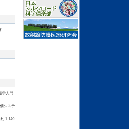
著.
護学入門
量評価システ
-140,