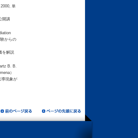
00, 単
公開講
iation
兵器実験からの
価を解説
artz B. B.
enomena）
伝導現象が