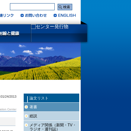
:01/24/2013
論文リスト
著書
ation Center
総説
メディア関係（新聞・TV・
ラジオ・週刊誌）