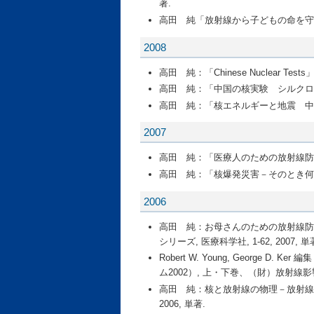
著.
高田 純「放射線から子どもの命を守る」,
2008
高田 純：「Chinese Nuclear T
高田 純：「中国の核実験 シルクロード
高田 純：「核エネルギーと地震 中越沖
2007
高田 純：「医療人のための放射線防護学」
高田 純：「核爆発災害－そのとき何が起こる
2006
高田 純：お母さんのための放射線防
シリーズ, 医療科学社, 1-62, 2007, 単
Robert W. Young, Georg
ム2002）, 上・下巻、（財）放射線影響研究
高田 純：核と放射線の物理－放射線医学
2006, 単著.