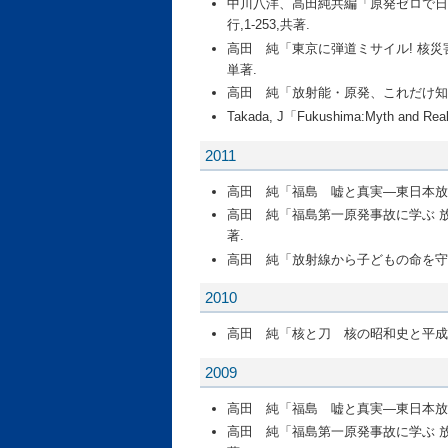
中川八洋、高田純共編「原発ゼロで日本は
行,1-253,共著.
高田 純「東京に弾道ミサイル! 核災害で
単著.
高田 純「放射能・原発、これだけ知れば怖
Takada, J「Fukushima:Myth and 
2011
高田 純「福島 嘘と真実―東日本放射線
高田 純「福島第一原発事故に学ぶ 放射
著.
高田 純「放射線から子どもの命を守る」,
2010
高田 純「核と刀 核の昭和史と平成の闘い
2009
高田 純「福島 嘘と真実―東日本放射線
高田 純「福島第一原発事故に学ぶ 放射