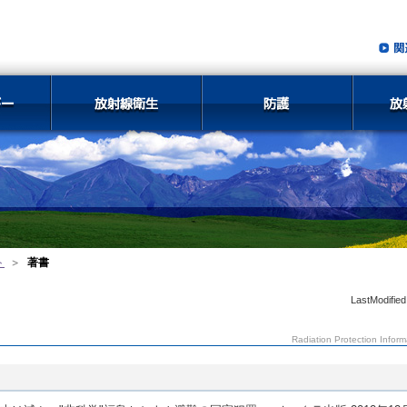
ト
著書
LastModified
Radiation Protection Inform