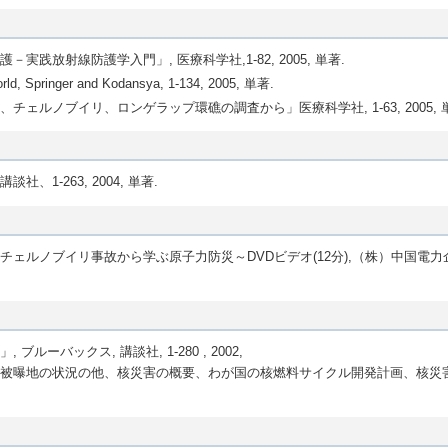
践放射線防護学入門」, 医療科学社,1-82, 2005, 単著.
orld, Springer and Kodansya, 1-134, 2005, 単著.
ェルノブイリ、ロンゲラップ環礁の調査から」医療科学社, 1-63, 2005, 
1-263, 2004, 単著.
ェルノブイリ事故から学ぶ原子力防災～DVDビデオ(12分),（株）中国電力企
ーバックス, 講談社, 1-280 , 2002,
被曝地の状況の他、核災害の概要、わが国の核燃料サイクル開発計画、核災