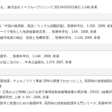
株式会社イーグルパブリシング,2011年8月5日発行,1-148,単著.
ests」(「中国の核実験」英語／ウィグル語翻訳版)、医療科学社、1-158、2009, 単
で発生した地表核爆発災害」、医療科学社、1-54、2008, 単著.
地震の検証 技術と危機管理」、医療科学社、1-124, 2008, 単著.
、医療科学社、1-144、2008. 単著.
のか」, 中央公論新社, 1-274, 2007, 単著.
護知識－チェルノブイリ事故 20年の調査でわかったこと, 高田純の放射線防
著.
e D. Ker 編集：広島および長崎における原子爆弾放射線被曝線量の再評価－DSO2（線
所, 上巻 Ⅱ-XV , 2006, 共著.
と防護のための基礎科学, 高田純の放射線防護学入門シリーズ, 医療科学社, 1