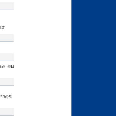
単著.
画, 毎日
害時の放