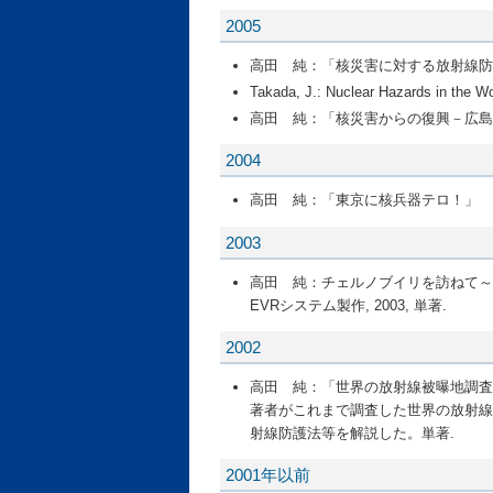
2005
高田 純：「核災害に対する放射線防護－実
Takada, J.: Nuclear Hazards in the W
高田 純：「核災害からの復興－広島、チ
2004
高田 純：「東京に核兵器テロ！」 講談社、
2003
高田 純：チェルノブイリを訪ねて～チ
EVRシステム製作, 2003, 単著.
2002
高田 純：「世界の放射線被曝地調査」, ブル
著者がこれまで調査した世界の放射線
射線防護法等を解説した。単著.
2001年以前