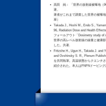
高田 純： 「世界の放射線被曝地（90
著,
著者がこれまで調査した世界の被曝地
座）
Takada J., Hoshi M., Endo S., Yamam
96, Radiation Dose and Hea
フォールアウト「Dosimetry study of reside
世界の高レベル放射線の線量と健康影
した。共著.
Fritzshe H., Ugun H., Takada J. and Y
and Ovshinsky S. R., Plenum Publis
を共同執筆。高温状態からクエンチさ
紹介された。本人はPNPNドーピング