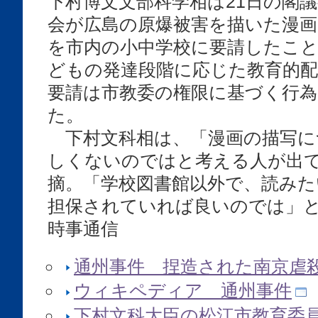
下村博文文部科学相は21日の閣
会が広島の原爆被害を描いた漫
を市内の小中学校に要請したこ
どもの発達段階に応じた教育的
要請は市教委の権限に基づく行
た。
下村文科相は、「漫画の描写に
しくないのではと考える人が出
摘。「学校図書館以外で、読みた
担保されていれば良いのでは」
時事通信
通州事件 捏造された南京虐
ウィキペディア 通州事件
下村文科大臣の松江市教育委