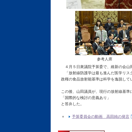
参考人席
４月５日衆議院予算委で、維新の会山
「放射線防護学は最も進んだ医学リスク
政権の食品放射能基準は科学を逸脱して
この後、山田議員が、現行の放射線基準
「国際的な検討の意義あり」
と答弁した。
予算委員会の動画 高田純の発言