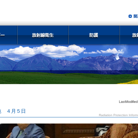
LastModified
純 ４月５日
Radiation Protection Inform